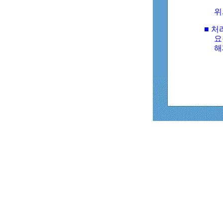
위
■ 처
요
해