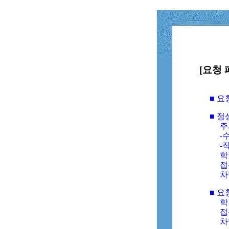
[요청 
■ 
■ 
주
-수
-
학
접
차
■ 요
학번
접속
차단